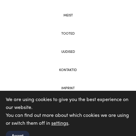
MEIST
TOOTED
UUDISED
KONTAKTID
IMPRINT
We are using cookies to give you the best experience on
our website.
VEEBI JA BRÄNDINGU JÄRGI VOOLAR
You can find out more about which cookies we are using
or switch them off in
settings
.
Accept