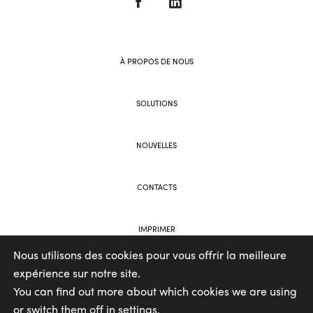
À PROPOS DE NOUS
SOLUTIONS
NOUVELLES
CONTACTS
IMPRIMER
Nous utilisons des cookies pour vous offrir la meilleure
expérience sur notre site.
WEB AND BRANDING BY VOOLAR
You can find out more about which cookies we are using
or switch them off in
settings
.