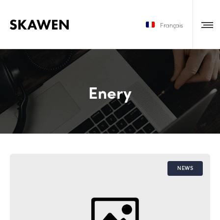
Français
Enery
NEWS