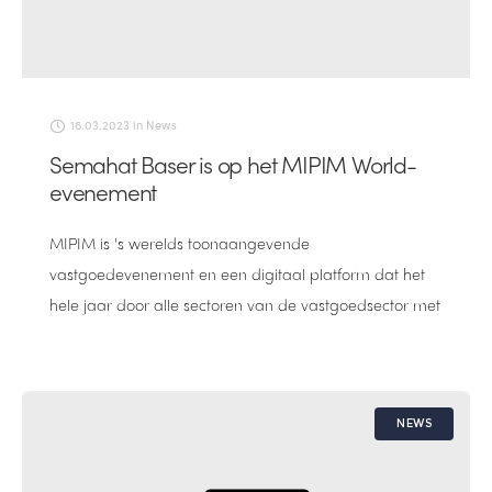
16.03.2023
in
News
Semahat Baser is op het MIPIM World-
evenement
MIPIM is 's werelds toonaangevende
vastgoedevenement en een digitaal platform dat het
hele jaar door alle sectoren van de vastgoedsector met
elkaar verbindt.
NEWS