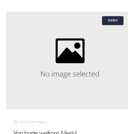
NEWS
17.07.2019
in
News
Van harte welkom Merly!