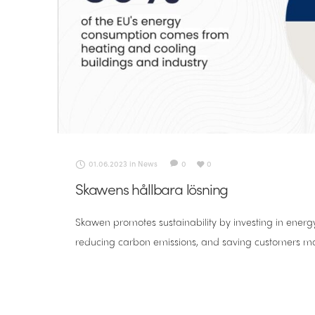
01.06.2023
in
News
0
0
Skawens hållbara lösning
Skawen promotes sustainability by investing in energ
reducing carbon emissions, and saving customers m