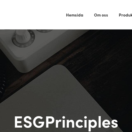
Hemsida
Om oss
Produk
ESGPrinciples