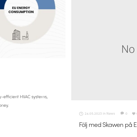
y-efficient HVAC systems,
oney.
24.05.2023
in
News
0
Följ med Skawen på E-