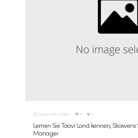
04.05.2023
in
News
0
0
Lernen Sie Taavi Lond kennen, Skawens
Manager