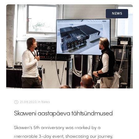
NEWS
21.09.2023
in
News
Skaweni aastapäeva tähtsündmused
Skawen's 5th anniversary was marked by a
memorable 3-day event, showcasing our journey,