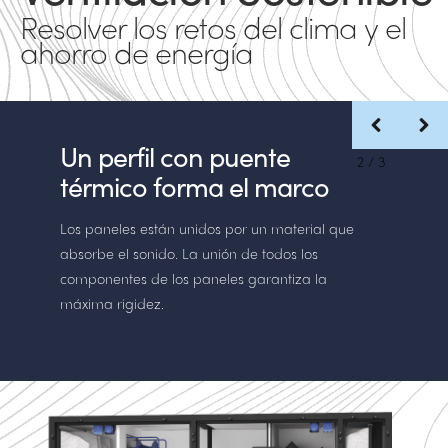
Resolver los retos del clima y el
ahorro de energía
Un perfil con puente
2
/
3
térmico forma el marco
Los paneles están unidos por un material que
absorbe el sonido. La unión de todos los
componentes de los paneles garantiza la
máxima rigidez.