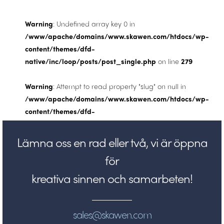
Warning
: Undefined array key 0 in
/www/apache/domains/www.skawen.com/htdocs/wp-
content/themes/dfd-
native/inc/loop/posts/post_single.php
on line
279
Warning
: Attempt to read property "slug" on null in
/www/apache/domains/www.skawen.com/htdocs/wp-
content/themes/dfd-
native/inc/loop/posts/post_single.php
on line
279
Lämna oss en rad eller två, vi är öppna
för
kreativa sinnen och samarbeten!
sales@skawen.com