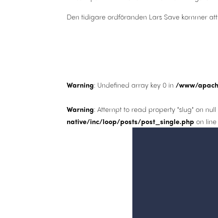
Den tidigare ordföranden Lars Save kommer att fö
Warning
: Undefined array key 0 in
/www/apache
Warning
: Attempt to read property "slug" on null
native/inc/loop/posts/post_single.php
on lin