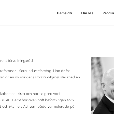
Hemsida
Om oss
Produk
wens förvaltningsråd.
dförande i flera industriföretag. Han är för
om är en av världens största kylgrossister med en
lkontor i Kista och har tidigare varit
SBC AB. Bernt har även haft befattningen som
 AB och Munters AB, som båda var noterade på