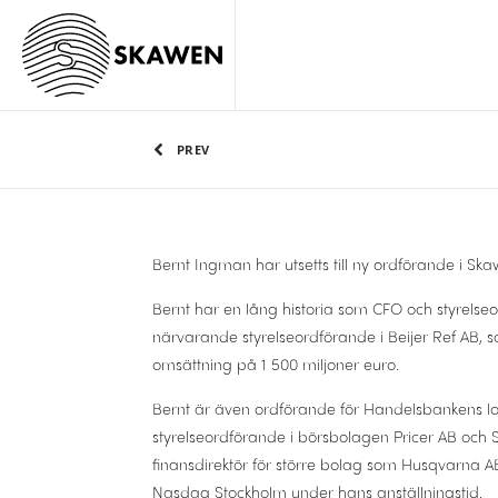
PREV
Bernt Ingman har utsetts till ny ordförande i Ska
Bernt har en lång historia som CFO och styrelseor
närvarande styrelseordförande i Beijer Ref AB, s
omsättning på 1 500 miljoner euro.
Bernt är även ordförande för Handelsbankens loka
styrelseordförande i börsbolagen Pricer AB och 
finansdirektör för större bolag som Husqvarna
Nasdaq Stockholm under hans anställningstid.