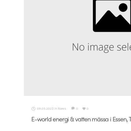
09.05.2023
in
News
0
0
E-world energi & vatten mässa i Essen, 