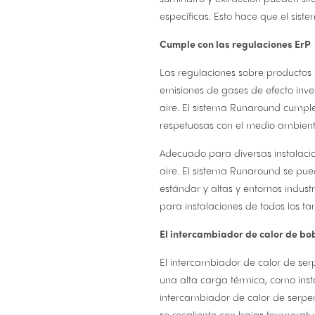
específicas. Esto hace que el sis
Cumple con las regulaciones ErP
Las regulaciones sobre productos 
emisiones de gases de efecto inv
aire. El sistema Runaround cumple
respetuosas con el medio ambient
Adecuado para diversas instalacio
aire. El sistema Runaround se pued
estándar y altas y entornos industr
para instalaciones de todos los ta
El intercambiador de calor de bob
El intercambiador de calor de se
una alta carga térmica, como instal
intercambiador de calor de serpen
se recaliente con bajas temperatur