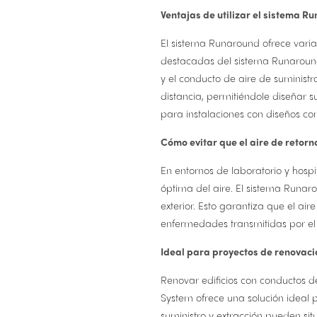
Ventajas de utilizar el sistema R
El sistema Runaround ofrece varias
destacadas del sistema Runaround 
y el conducto de aire de suminist
distancia, permitiéndole diseñar 
para instalaciones con diseños co
Cómo evitar que el aire de retorno
En entornos de laboratorio y hospi
óptima del aire. El sistema Runaro
exterior. Esto garantiza que el air
enfermedades transmitidas por el 
Ideal para proyectos de renovaci
Renovar edificios con conductos d
System ofrece una solución ideal p
suministro y extracción pueden si