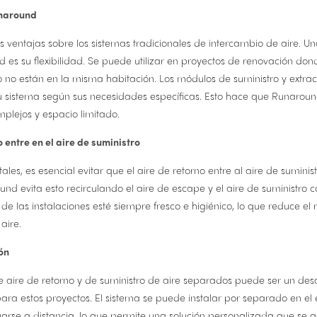
unaround
 ventajas sobre los sistemas tradicionales de intercambio de aire. Una
es su flexibilidad. Se puede utilizar en proyectos de renovación don
ro no están en la misma habitación. Los módulos de suministro y extra
su sistema según sus necesidades específicas. Esto hace que Runarou
mplejos y espacio limitado.
 entre en el aire de suministro
tales, es esencial evitar que el aire de retorno entre al aire de sumi
und evita esto recirculando el aire de escape y el aire de suministro
e de las instalaciones esté siempre fresco e higiénico, lo que reduce el 
aire.
ón
e aire de retorno y de suministro de aire separados puede ser un de
ara estos proyectos. El sistema se puede instalar por separado en el e
tuarse a distancia, lo que permite una solución personalizada que se