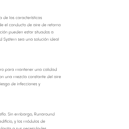
 de las características
de el conducto de aire de retorno
cción pueden estar situados a
nd System sea una solución ideal
nistro para mantener una calidad
 con una mezcla constante del aire
riesgo de infecciones y
safío. Sin embargo, Runaround
dificio, y los módulos de
 adapta a sus necesidades