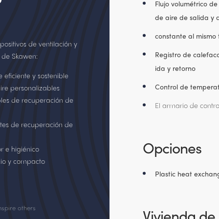
Flujo volumétrico de
de aire de salida y 
constante al mismo
positivos de ventilación y
Registro de calefac
n de Skawen:
ida y retorno
eficiente y sostenible
Control de tempera
ire personalizables
les de recuperación de
El armario de contr
ntes de recuperación de
Opciones
r e higiénico
cio y compacto
Plastic heat exchan
nspire others
Vivienda de 