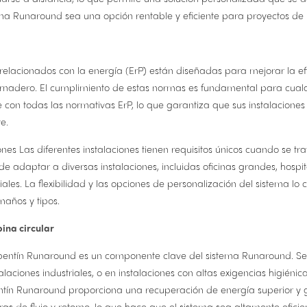
tema Runaround sea una opción rentable y eficiente para proyectos de
relacionados con la energía (ErP) están diseñadas para mejorar la efi
ernadero. El cumplimiento de estas normas es fundamental para cual
 con todas las normativas ErP, lo que garantiza que sus instalaciones
e.
nes Las diferentes instalaciones tienen requisitos únicos cuando se t
e adaptar a diversas instalaciones, incluidas oficinas grandes, hospit
iales. La flexibilidad y las opciones de personalización del sistema lo 
maños y tipos.
ina circular
rpentín Runaround es un componente clave del sistema Runaround. Se 
aciones industriales, o en instalaciones con altas exigencias higiénica
tín Runaround proporciona una recuperación de energía superior y ga
as de flujo y retorno, lo que hace que el sistema sea altamente eficie