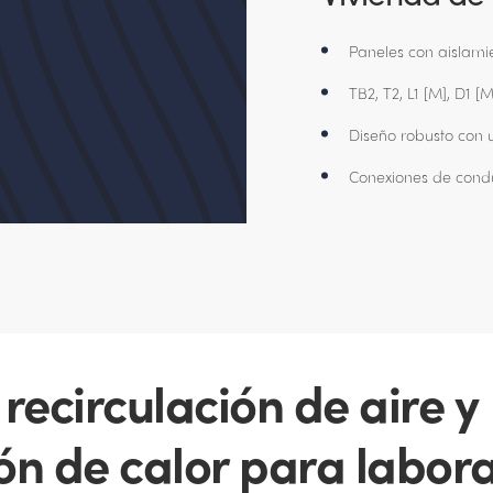
Paneles con aislamie
TB2, T2, L1 [M], D1 [M
Diseño robusto con 
Conexiones de conduc
recirculación de aire y
n de calor para labora