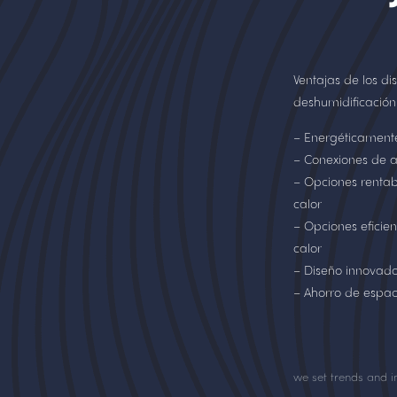
Ventajas de los dis
deshumidificació
– Energéticamente 
– Conexiones de a
– Opciones rentab
calor
– Opciones eficie
calor
– Diseño innovado
– Ahorro de espa
we set trends and i