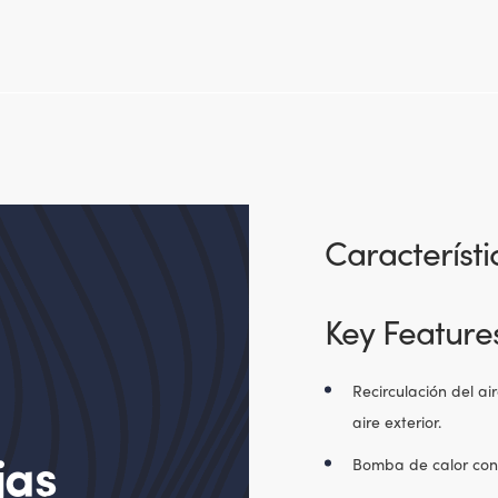
Característi
Key Feature
Recirculación del ai
aire exterior.
jas
Bomba de calor cont