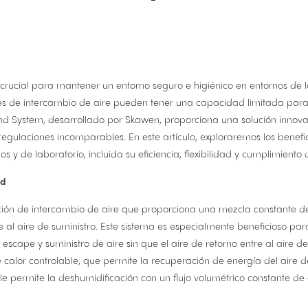
s crucial para mantener un entorno seguro e higiénico en entornos de la
les de intercambio de aire pueden tener una capacidad limitada para
und System, desarrollado por Skawen, proporciona una solución innov
regulaciones incomparables. En este artículo, exploraremos los benefici
 y de laboratorio, incluida su eficiencia, flexibilidad y cumplimiento 
nd
ión de intercambio de aire que proporciona una mezcla constante del
se al aire de suministro. Este sistema es especialmente beneficioso par
e escape y suministro de aire sin que el aire de retorno entre al aire 
alor controlable, que permite la recuperación de energía del aire d
ble permite la deshumidificación con un flujo volumétrico constante de