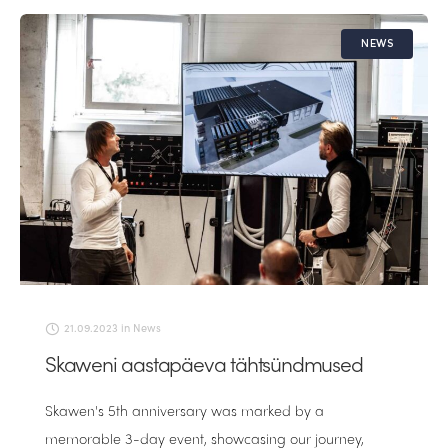
NEWS
21.09.2023
in
News
Skaweni aastapäeva tähtsündmused
Skawen's 5th anniversary was marked by a
memorable 3-day event, showcasing our journey,