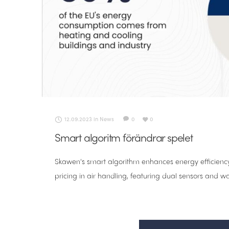
12.09.2023
in
News
0
0
Smart algoritm förändrar spelet
Skawen's smart algorithm enhances energy efficiency
pricing in air handling, featuring dual sensors and wa