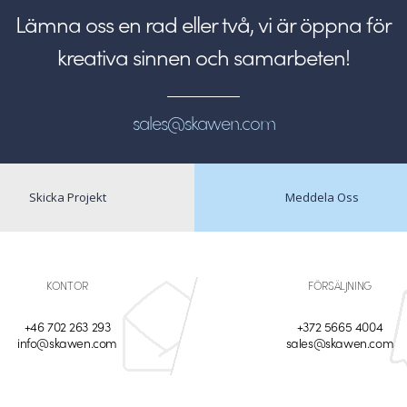
Lämna oss en rad eller två, vi är öppna för
kreativa sinnen och samarbeten!
sales@skawen.com
Skicka Projekt
Meddela Oss
KONTOR
FÖRSÄLJNING
+46 702 263 293
+372 5665 4004
info@skawen.com
sales@skawen.com