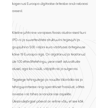
kogemusi Euroopa digitaalse äriteabe andmebaasi
areenil.
Käeline juhtimine varajases faasis alustamisest kuni
IPO-ni ja suurettevõtete struktuurini tegevjuhi ja
grupijuhina 500 miljoni euro väärtuses äritegevuse
käive 19 Euroopa riigis. On algatanud ja teostanud
üle 100 ettevõttetehingu, peamiselt ostuvolituste
alusel, aga ka müüki, väljajätmisi ja sulgemisi.
Tegelege tehingutega ja naudite läbirääkimisi ja
tehinguprotsesse ning operatiivset hooldust, võttes
arvesse mis tahes omandamise aspekte.
Ülesandejärgsel päeval on eriline võlu, et see kõik