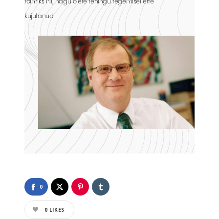
toimiks nii, nagu olete tehingu tegemisel ette
kujutanud.
0
0
LIKES