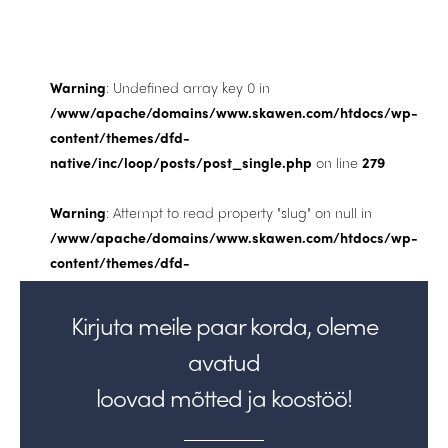
Warning
: Undefined array key 0 in
/www/apache/domains/www.skawen.com/htdocs/wp-
content/themes/dfd-
native/inc/loop/posts/post_single.php
on line
279
Warning
: Attempt to read property "slug" on null in
/www/apache/domains/www.skawen.com/htdocs/wp-
content/themes/dfd-
native/inc/loop/posts/post_single.php
on line
279
Kirjuta meile paar korda, oleme
avatud
loovad mõtted ja koostöö!