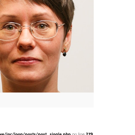
/inc/loop/posts/post_single.php
on line
279