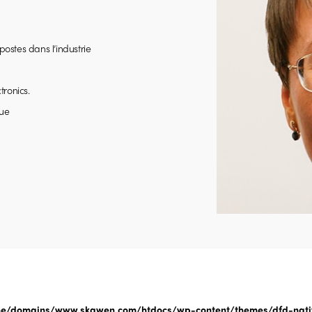
ostes dans l’industrie
tronics.
que
/domains/www.skawen.com/htdocs/wp-content/themes/dfd-native