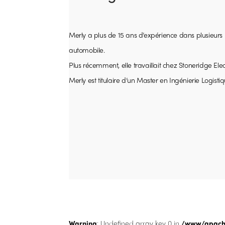
Merly a plus de 15 ans d’expérience dans plusieurs p
automobile.
Plus récemment, elle travaillait chez Stoneridge Elec
Merly est titulaire d’un Master en Ingénierie Logisti
Warning
: Undefined array key 0 in
/www/apache