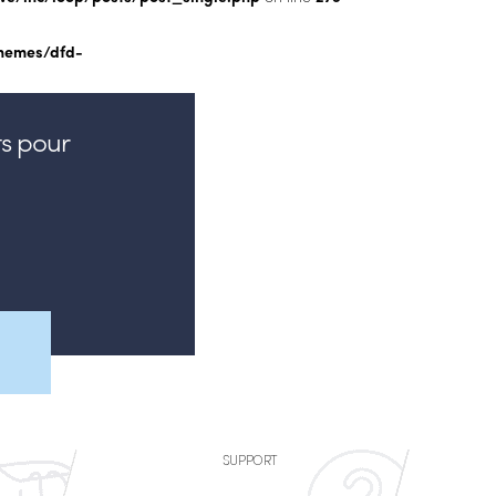
hemes/dfd-
s pour
SUPPORT