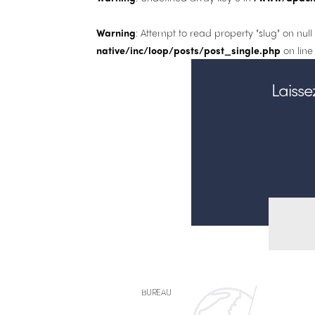
Warning
: Attempt to read property "slug" on null
native/inc/loop/posts/post_single.php
on lin
Laiss
BUREAU